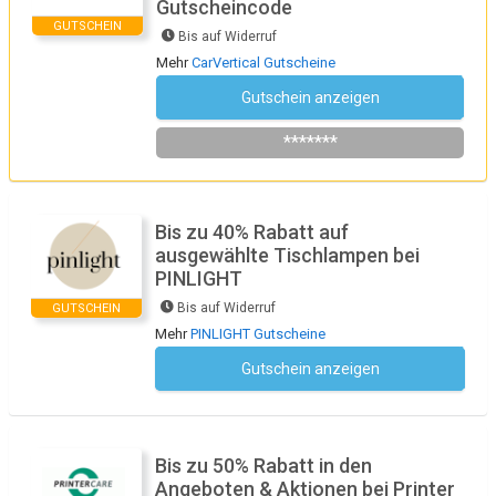
Gutscheincode
GUTSCHEIN
Bis auf Widerruf
Mehr
CarVertical Gutscheine
Gutschein anzeigen
gutscheincodescout
*******
Bis zu 40% Rabatt auf
ausgewählte Tischlampen bei
PINLIGHT
Bis auf Widerruf
GUTSCHEIN
Mehr
PINLIGHT Gutscheine
Gutschein anzeigen
Kein Code notwendig
Bis zu 50% Rabatt in den
Angeboten & Aktionen bei Printer