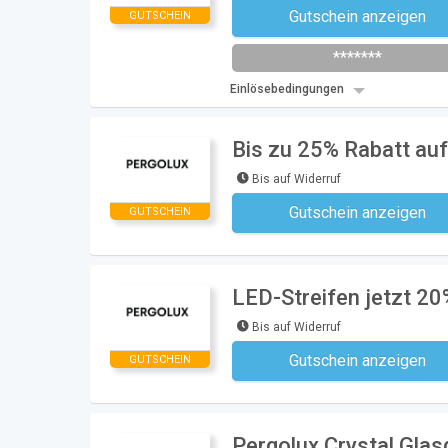
Gutschein anzeigen
GUTSCHEIN
Newsletter des Shops abonni
*******
Einlösebedingungen
Bis zu 25% Rabatt auf
Bis auf Widerruf
Gutschein anzeigen
GUTSCHEIN
Kein Code notwe
LED-Streifen jetzt 20
Bis auf Widerruf
Gutschein anzeigen
GUTSCHEIN
Kein Code notwe
Pergolux Crystal Glas