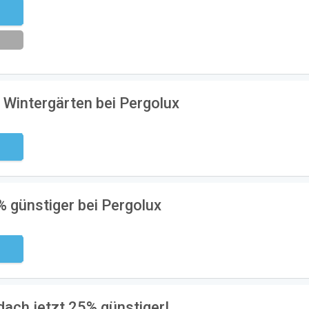
eren
 Wintergärten bei Pergolux
ndig
% günstiger bei Pergolux
ndig
dach jetzt 25% günstiger!