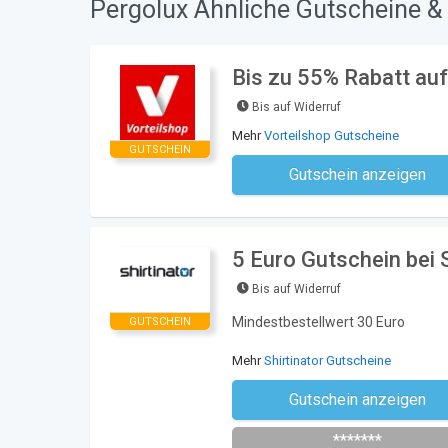
Pergolux Ähnliche Gutscheine &
Bis zu 55% Rabatt auf
Bis auf Widerruf
Mehr
Vorteilshop Gutscheine
GUTSCHEIN
Gutschein anzeigen
Kein Code notwe
5 Euro Gutschein bei S
Bis auf Widerruf
Mindestbestellwert 30 Euro
GUTSCHEIN
Mehr
Shirtinator Gutscheine
Gutschein anzeigen
Newsletter des Shops abonni
*******