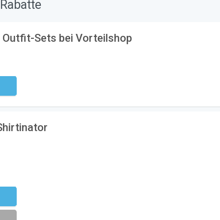
 Rabatte
 Outfit-Sets bei Vorteilshop
ndig
hirtinator
eren