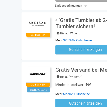
Einlösebedingungen
✅Gratis Tumbler ab 24
Tumbler sichern!
Bis auf Widerruf
GUTSCHEIN
Mehr
SKEISAN Gutscheine
Gutschein anzeigen
Kein Code notwe
Gratis Versand bei M
Bis auf Widerruf
Mindestbestellwert 49€
GUTSCHEIN
GRATIS VERSAND
Mehr
Medion Gutscheine
Gutschein anzeigen
Kein Code notwe