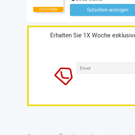
Gutschein anzeigen
GUTSCHEIN
Kein Code notwe
Erhalten Sie 1X Woche exklusive