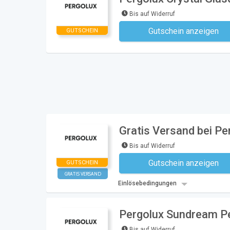
Bis auf Widerruf
Gutschein anzeigen
GUTSCHEIN
Kein Code notwe
Gratis Versand bei Pe
Bis auf Widerruf
Gutschein anzeigen
GUTSCHEIN
Kein Code notwe
GRATIS VERSAND
Einlösebedingungen
Pergolux Sundream Per
Bis auf Widerruf