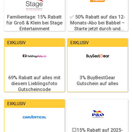
Familientage: 15% Rabatt
✅ 50% Rabatt auf das 12-
Featured
Featured
für Groß & Klein bei Stage
Monats-Abo bei Babbel –
Entertainment
Starte jetzt durch und
lerne flexibel!
83,88 €
EXKLUSIV
EXKLUSIV
69% Rabatt auf alles mit
3% BuyBestGear
Featured
Featured
diesem Lieblingsfoto
Gutschein auf alles
Gutscheincode
EXKLUSIV
💥15% Rabatt auf 2025-