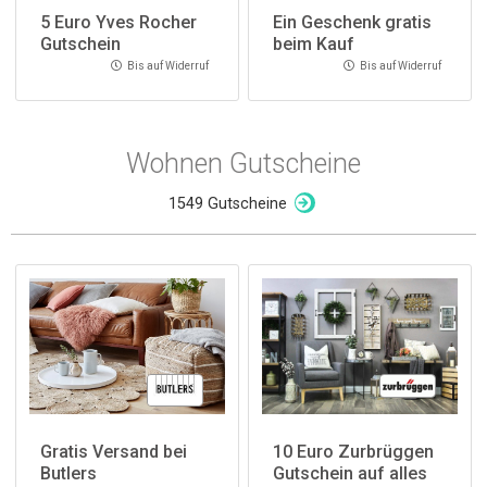
5 Euro Yves Rocher
Ein Geschenk gratis
Gutschein
beim Kauf
ausgewählter Marken
Bis auf Widerruf
Bis auf Widerruf
bei Pieper
Wohnen Gutscheine
1549 Gutscheine
Gratis Versand bei
10 Euro Zurbrüggen
Butlers
Gutschein auf alles