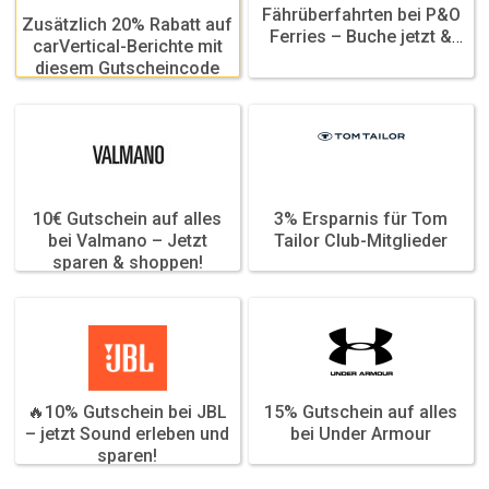
Featured
Fährüberfahrten bei P&O
Zusätzlich 20% Rabatt auf
Ferries – Buche jetzt &
Featured
carVertical-Berichte mit
spare!
diesem Gutscheincode
10€ Gutschein auf alles
3% Ersparnis für Tom
Featured
Featured
bei Valmano – Jetzt
Tailor Club-Mitglieder
sparen & shoppen!
🔥10% Gutschein bei JBL
15% Gutschein auf alles
Featured
Featured
– jetzt Sound erleben und
bei Under Armour
sparen!