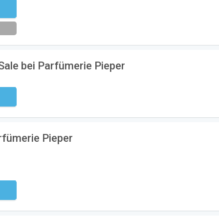
eren
Sale bei Parfümerie Pieper
ndig
rfümerie Pieper
ndig