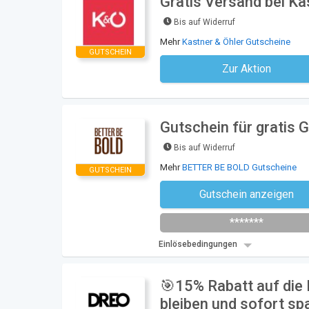
Gratis Versand bei Ka
Bis auf Widerruf
Mehr
Kastner & Öhler Gutscheine
GUTSCHEIN
Zur Aktion
Kein Code notwe
Gutschein für gratis
Bis auf Widerruf
Mehr
BETTER BE BOLD Gutscheine
GUTSCHEIN
Gutschein anzeigen
Newsletter des Shops abonni
*******
Einlösebedingungen
🎯15% Rabatt auf die
bleiben und sofort sp