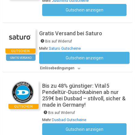
Mehr
Justmind Gutscheine
Gutschein anzeigen
Kein Code notwendig
Gratis Versand bei Saturo
Bis auf Widerruf
Mehr
Saturo Gutscheine
GUTSCHEIN
Gutschein anzeigen
GRATIS VERSAND
Kein Code notwendig
Einlösebedingungen
Bis zu 48% günstiger: Vital 5
Pendeltür-Duschkabinen ab nur
259€ bei Dusbad – stilvoll, sicher &
made in Germany!
GUTSCHEIN
Bis auf Widerruf
Mehr
Dusbad Gutscheine
Gutschein anzeigen
Kein Code notwendig