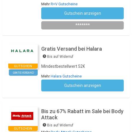
Mehr
R+V Gutscheine
Gutschein anzeigen
auto2024
*******
Gratis Versand bei Halara
Bis auf Widerruf
Mindestbestellwert 52€
GUTSCHEIN
GRATIS VERSAND
Mehr
Halara Gutscheine
Gutschein anzeigen
Kein Code notwendig
Bis zu 67% Rabatt im Sale bei Body
Attack
Bis auf Widerruf
GUTSCHEIN