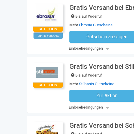
Gratis Versand bei Eb
Bis auf Widerruf
Mehr
Ebrosia Gutscheine
GUTSCHEIN
Gutschein anzeigen
GRATIS VERSAND
Kein Code notwe
Einlösebedingungen
Gratis Versand bei Sti
Bis auf Widerruf
Mehr
Stilbasis Gutscheine
GUTSCHEIN
Zur Aktion
Kein Code notwe
Einlösebedingungen
Gratis Versand bei Sc