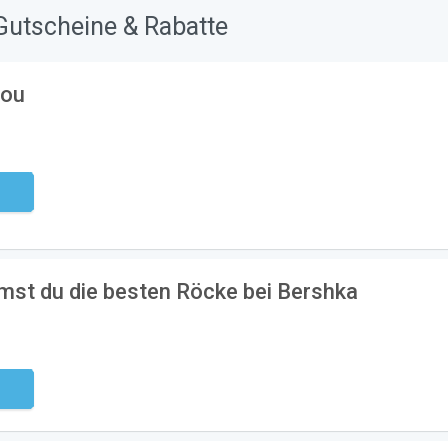
Gutscheine & Rabatte
lou
ndig
st du die besten Röcke bei Bershka
ndig