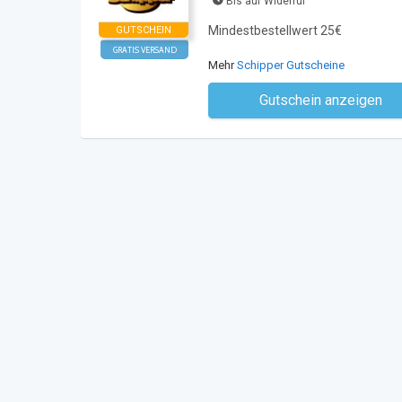
Bis auf Widerruf
Mindestbestellwert 25€
GUTSCHEIN
GRATIS VERSAND
Mehr
Schipper Gutscheine
Gutschein anzeigen
Kein Code notwe