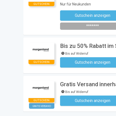
Nur für Neukunden
GUTSCHEIN
Gutschein anzeigen
Newsletter des Shops abonni
*******
Bis zu 50% Rabatt im
Bis auf Widerruf
Gutschein anzeigen
GUTSCHEIN
Kein Code notwe
Gratis Versand inner
Bis auf Widerruf
Gutschein anzeigen
GUTSCHEIN
Kein Code notwe
GRATIS VERSAND