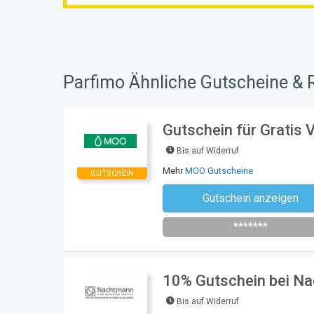
Parfimo Ähnliche Gutscheine & 
Gutschein für Gratis
Bis auf Widerruf
Mehr
MOO Gutscheine
GUTSCHEIN
Gutschein anzeigen
Newsletter des Shops abonni
*******
10% Gutschein bei Na
Bis auf Widerruf