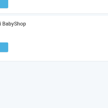
ndig
i BabyShop
ndig