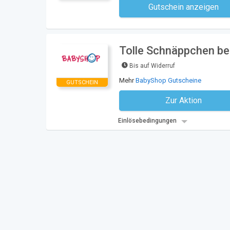
Gutschein anzeigen
Kein Code notwe
Tolle Schnäppchen be
Bis auf Widerruf
Mehr
BabyShop Gutscheine
GUTSCHEIN
Zur Aktion
Kein Code notwe
Einlösebedingungen