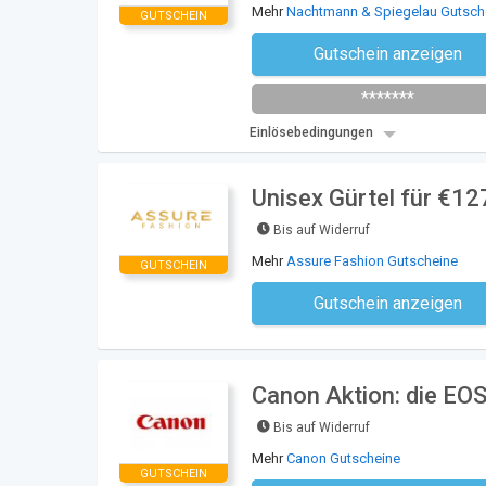
Mehr
Nachtmann & Spiegelau Gutsch
GUTSCHEIN
Gutschein anzeigen
Newsletter des Shops abonni
*******
Einlösebedingungen
Unisex Gürtel für €12
Bis auf Widerruf
Mehr
Assure Fashion Gutscheine
GUTSCHEIN
Gutschein anzeigen
Kein Code notwe
Canon Aktion: die EO
Bis auf Widerruf
Mehr
Canon Gutscheine
GUTSCHEIN