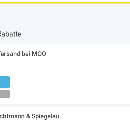
Rabatte
 Versand bei MOO
eren
chtmann & Spiegelau