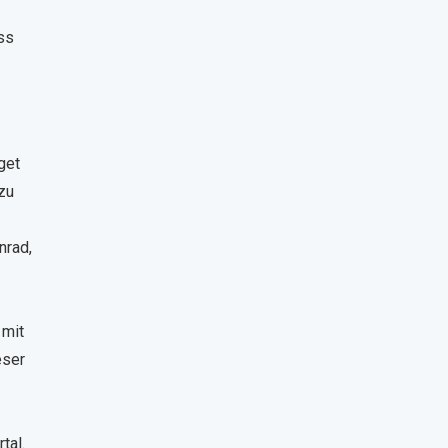
ss
get
zu
nrad,
 mit
eser
tal.