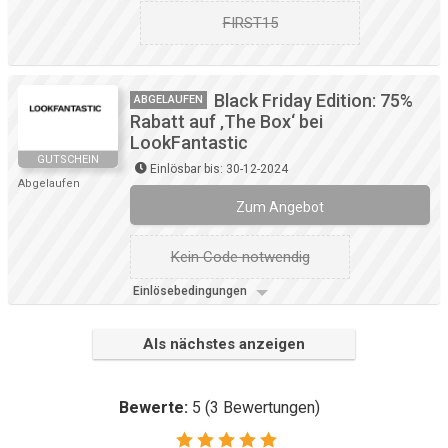
FIRST15
Black Friday Edition: 75%
ABGELAUFEN
Rabatt auf ‚The Box‘ bei
LookFantastic
GUTSCHEIN
Einlösbar bis: 30-12-2024
Abgelaufen
Zum Angebot
Kein Code notwendig
Einlösebedingungen
Als nächstes anzeigen
Bewerte:
5
(
3
Bewertungen)