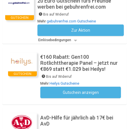
20 Euro Gutschein fürs Freunde
werben bei gebuhrenfrei.com
Bis auf Widerruf
GUTSCHEIN
Mehr
gebuhrenfrei.com Gutscheine
Zur Aktion
Kein Code notwendig
Einlösebedingungen
€160 Rabatt: Gen100
Rotlichttherapie Panel – jetzt nur
€869 statt €1.029 bei Heilys!
GUTSCHEIN
Bis auf Widerruf
Mehr
Heilys Gutscheine
Gutschein anzeigen
Kein Code notwendig
AvD-Hilfe für jährlich ab 17€ bei
AvD