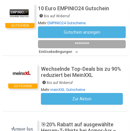
10 Euro EMPINIO24 Gutschein
Bis auf Widerruf
Mehr
EMPINIO24 Gutscheine
GUTSCHEIN
Gutschein anzeigen
Newsletter des Shops abonnieren
*******
Einlösebedingungen
Wechselnde Top-Deals bis zu 90%
reduziert bei MeinXXL
Bis auf Widerruf
GUTSCHEIN
Mehr
meinXXL Gutscheine
Zur Aktion
Kein Code notwendig
🎯20% Rabatt auf ausgewählte
Herren-T-Shirts bei Armor-lux –