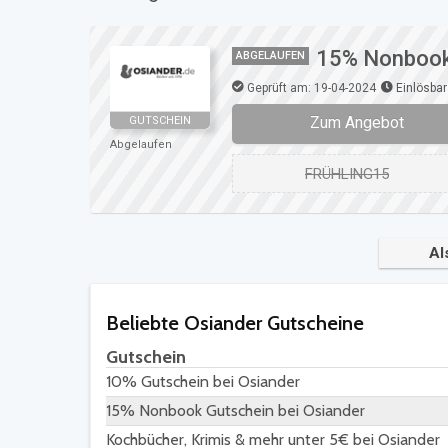
15% Nonbook 
ABGELAUFEN
Geprüft am: 19-04-2024
Einlösbar
Zum Angebot
GUTSCHEIN
Abgelaufen
FRÜHLING15
Al
Beliebte Osiander Gutscheine
Gutschein
10% Gutschein bei Osiander
15% Nonbook Gutschein bei Osiander
Kochbücher, Krimis & mehr unter 5€ bei Osiander