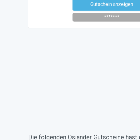
Gutschein anzeigen
Newsletter des Shops abonni
*******
Die folgenden Osiander Gutscheine hast 