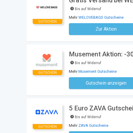
Gratis Versand bei 
Bis auf Widerruf
Mehr
WELOVEBAGS Gutscheine
GUTSCHEIN
Zur Aktion
Kein Code notwe
Musement Aktion: -30
Bis auf Widerruf
Mehr
Musement Gutscheine
GUTSCHEIN
Gutschein anzeigen
Kein Code notwe
5 Euro ZAVA Gutsche
Bis auf Widerruf
Mehr
ZAVA Gutscheine
GUTSCHEIN