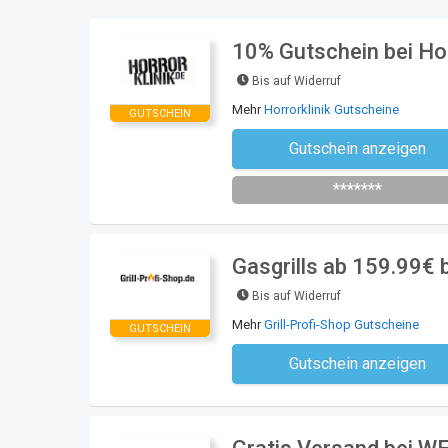
10% Gutschein bei Hor
Bis auf Widerruf
Mehr
Horrorklinik Gutscheine
GUTSCHEIN
Gutschein anzeigen
Newsletter des Shops abonni
*******
Gasgrills ab 159.99€ b
Bis auf Widerruf
Mehr
Grill-Profi-Shop Gutscheine
GUTSCHEIN
Gutschein anzeigen
Kein Code notwe