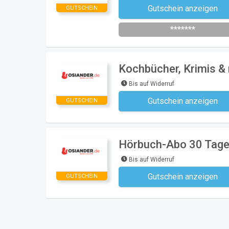
Gutschein anzeigen
GUTSCHEIN
Newsletter des Shops abonni
*******
Kochbücher, Krimis & 
Bis auf Widerruf
Gutschein anzeigen
GUTSCHEIN
Kein Code notwe
Hörbuch-Abo 30 Tage 
Bis auf Widerruf
Gutschein anzeigen
GUTSCHEIN
Kein Code notwe