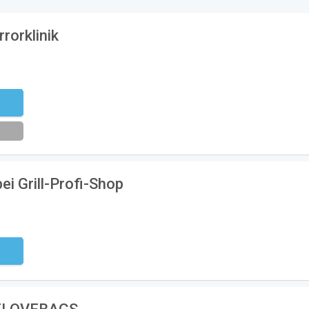
rorklinik
eren
ei Grill-Profi-Shop
ndig