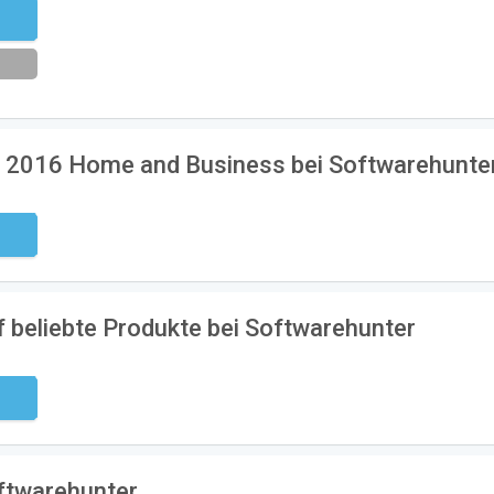
eren
e 2016 Home and Business bei Softwarehunte
ndig
f beliebte Produkte bei Softwarehunter
ndig
oftwarehunter