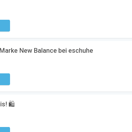
ndig
e Marke New Balance bei eschuhe
ndig
s! 🛍️