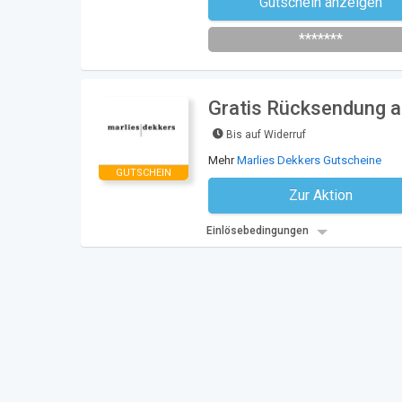
Gutschein anzeigen
Newsletter des Shops abonni
*******
Gratis Rücksendung au
Bis auf Widerruf
Mehr
Marlies Dekkers Gutscheine
GUTSCHEIN
Zur Aktion
Kein Code notwe
Einlösebedingungen