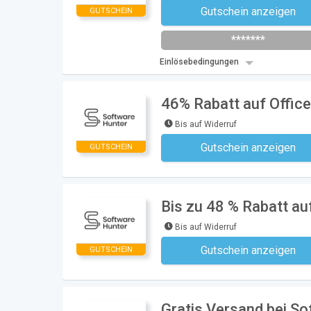
Gutschein anzeigen
GUTSCHEIN
Newsletter des Shops abonni
*******
Einlösebedingungen
46% Rabatt auf Offic
Bis auf Widerruf
Gutschein anzeigen
GUTSCHEIN
Kein Code notwe
Bis zu 48 % Rabatt au
Bis auf Widerruf
Gutschein anzeigen
GUTSCHEIN
Kein Code notwe
Gratis Versand bei S