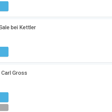
ndig
ale bei Kettler
ndig
 Carl Gross
eren