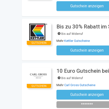
Gutschein anzeigen
Kein Code notwe
Bis zu 30% Rabatt im S
Bis auf Widerruf
Mehr
Kettler Gutscheine
GUTSCHEIN
Gutschein anzeigen
Kein Code notwe
10 Euro Gutschein bei
Bis auf Widerruf
Mehr
Carl Gross Gutscheine
GUTSCHEIN
Gutschein anzeigen
Newsletter des Shops abonni
*******