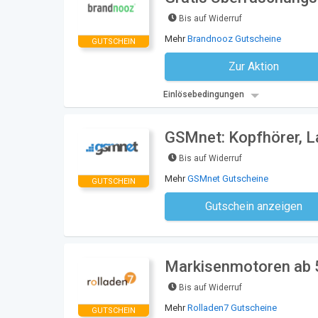
Bis auf Widerruf
Mehr
Brandnooz Gutscheine
GUTSCHEIN
Zur Aktion
Kein Code notwe
Einlösebedingungen
GSMnet: Kopfhörer, L
Bis auf Widerruf
Mehr
GSMnet Gutscheine
GUTSCHEIN
Gutschein anzeigen
Kein Code notwe
Markisenmotoren ab 5
Bis auf Widerruf
Mehr
Rolladen7 Gutscheine
GUTSCHEIN