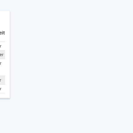
eit
r
er
r
r
r