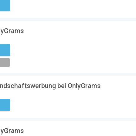
ndig
nlyGrams
eren
undschaftswerbung bei OnlyGrams
ndig
nlyGrams