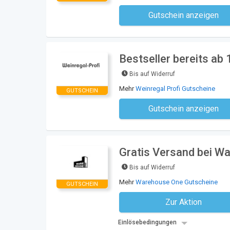
Gutschein anzeigen
Kein Code notwe
Bestseller bereits ab 
Bis auf Widerruf
Mehr
Weinregal Profi Gutscheine
GUTSCHEIN
Gutschein anzeigen
Kein Code notwe
Gratis Versand bei W
Bis auf Widerruf
Mehr
Warehouse One Gutscheine
GUTSCHEIN
Zur Aktion
Kein Code notwe
Einlösebedingungen