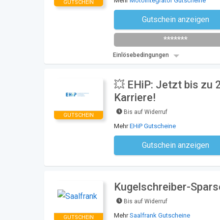
Mehr
Motointegrator Gutscheine
GUTSCHEIN
Gutschein anzeigen
Newsletter des Shops abonni
*******
Einlösebedingungen
💥 EHiP: Jetzt bis zu
Karriere!
Bis auf Widerruf
GUTSCHEIN
Mehr
EHiP Gutscheine
Gutschein anzeigen
Kein Code notwe
Kugelschreiber-Sparse
Bis auf Widerruf
Mehr
Saalfrank Gutscheine
GUTSCHEIN