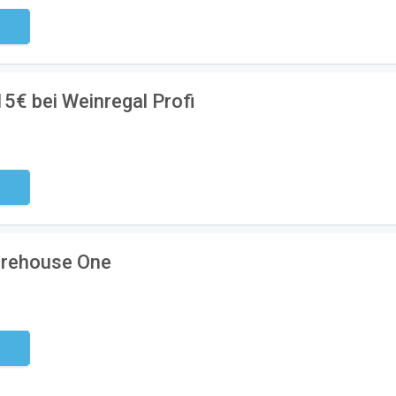
ndig
15€ bei Weinregal Profi
ndig
arehouse One
ndig