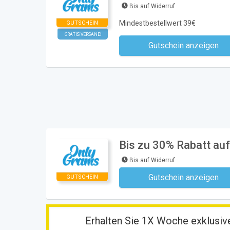
Bis auf Widerruf
Mindestbestellwert 39€
GUTSCHEIN
GRATIS VERSAND
Gutschein anzeigen
Kein Code notwe
Bis zu 30% Rabatt au
Bis auf Widerruf
Gutschein anzeigen
GUTSCHEIN
Kein Code notwe
Erhalten Sie 1X Woche exklusive