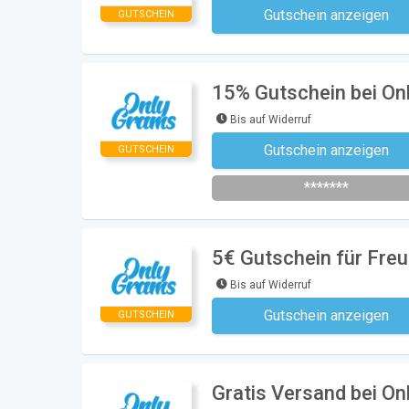
Gutschein anzeigen
GUTSCHEIN
Kein Code notwe
15% Gutschein bei O
Bis auf Widerruf
Gutschein anzeigen
GUTSCHEIN
Newsletter des Shops abonni
*******
5€ Gutschein für Fre
Bis auf Widerruf
Gutschein anzeigen
GUTSCHEIN
Kein Code notwe
Gratis Versand bei O