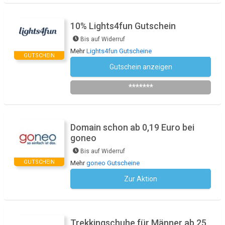
10% Lights4fun Gutschein
Bis auf Widerruf
Mehr
Lights4fun Gutscheine
GUTSCHEIN
Gutschein anzeigen
Newsletter des Shops abonnieren
*******
Domain schon ab 0,19 Euro bei
goneo
Bis auf Widerruf
GUTSCHEIN
Mehr
goneo Gutscheine
Zur Aktion
Kein Code notwendig
Trekkingschuhe für Männer ab 25