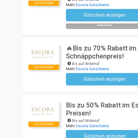
GUTSCHEIN
Mehr
Escora Gutscheine
Gutschein anzeigen
Newsletter des Shops abonniere
*******
🔥Bis zu 70% Rabatt i
Schnäppchenpreis!
Bis auf Widerruf
GUTSCHEIN
Mehr
Escora Gutscheine
Gutschein anzeigen
Kein Code notwendi
Bis zu 50% Rabatt im E
Preisen!
Bis auf Widerruf
GUTSCHEIN
Mehr
Escora Gutscheine
Gutschein anzeigen
Kein Code notwendi