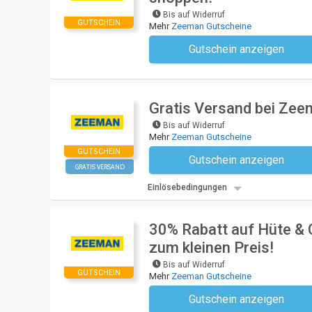
Bis auf Widerruf
GUTSCHEIN
Mehr
Zeeman Gutscheine
Gutschein anzeigen
Kein Code notwendi
Gratis Versand bei Ze
Bis auf Widerruf
Mehr
Zeeman Gutscheine
GUTSCHEIN
Gutschein anzeigen
Kein Code notwendi
GRATIS VERSAND
Einlösebedingungen
30% Rabatt auf Hüte &
zum kleinen Preis!
Bis auf Widerruf
GUTSCHEIN
Mehr
Zeeman Gutscheine
Gutschein anzeigen
Kein Code notwendi