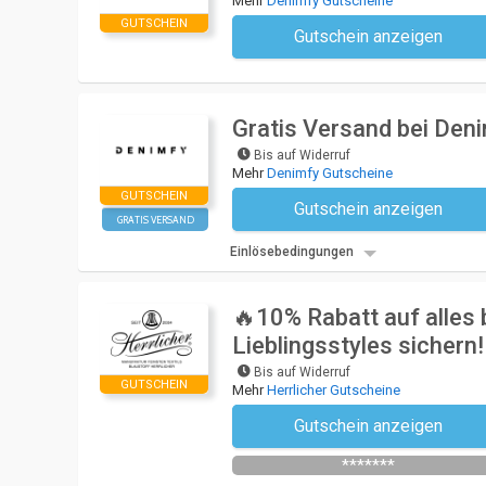
Mehr
Denimfy Gutscheine
GUTSCHEIN
Gutschein anzeigen
Kein Code notwendi
Gratis Versand bei Den
Bis auf Widerruf
Mehr
Denimfy Gutscheine
GUTSCHEIN
Gutschein anzeigen
Kein Code notwendi
GRATIS VERSAND
Einlösebedingungen
🔥10% Rabatt auf alles 
Lieblingsstyles sichern!
Bis auf Widerruf
GUTSCHEIN
Mehr
Herrlicher Gutscheine
Gutschein anzeigen
Newsletter des Shops abonniere
*******