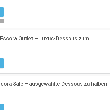
n
m Escora Outlet – Luxus-Dessous zum
g
scora Sale – ausgewählte Dessous zu halben
g