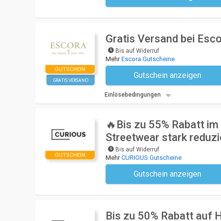
Gratis Versand bei Esc
Bis auf Widerruf
Mehr
Escora Gutscheine
GUTSCHEIN
Gutschein anzeigen
Kein Code notwendi
GRATIS VERSAND
Einlösebedingungen
🔥Bis zu 55% Rabatt im
Streetwear stark reduzi
Bis auf Widerruf
GUTSCHEIN
Mehr
CURIOUS Gutscheine
Gutschein anzeigen
Kein Code notwendi
Bis zu 50% Rabatt auf 