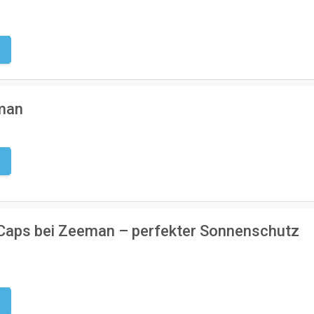
g
eman
g
 Caps bei Zeeman – perfekter Sonnenschutz
g