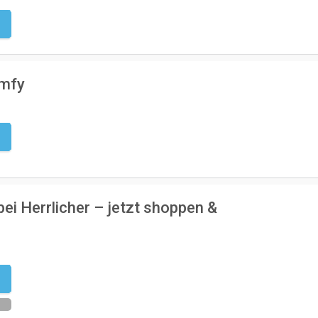
g
imfy
g
bei Herrlicher – jetzt shoppen &
n