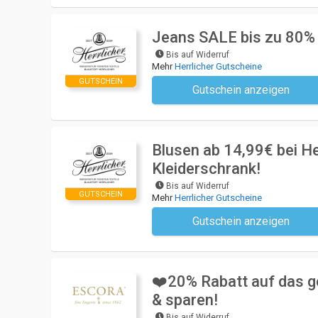
Jeans SALE bis zu 80% –
Bis auf Widerruf
Mehr
Herrlicher Gutscheine
GUTSCHEIN
Gutschein anzeigen
Kein Code notwendi
Blusen ab 14,99€ bei Her
Kleiderschrank!
Bis auf Widerruf
GUTSCHEIN
Mehr
Herrlicher Gutscheine
Gutschein anzeigen
Kein Code notwendi
❤️20% Rabatt auf das g
& sparen!
Bis auf Widerruf