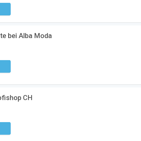
ndig
te bei Alba Moda
ndig
rofishop CH
ndig