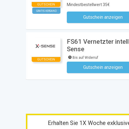
Mindestbestellwert 35€
GUTSCHEIN
GRATIS VERSAND
Gutschein anzeigen
Kein Code notwe
FS61 Vernetzter intel
Sense
Bis auf Widerruf
GUTSCHEIN
Gutschein anzeigen
Kein Code notwe
Erhalten Sie 1X Woche exklusive