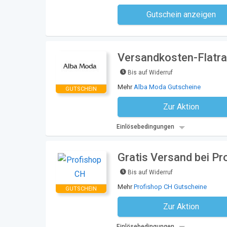
Gutschein anzeigen
Kein Code notwe
Versandkosten-Flatra
Bis auf Widerruf
Mehr
Alba Moda Gutscheine
GUTSCHEIN
Zur Aktion
Kein Code notwe
Einlösebedingungen
Gratis Versand bei P
Bis auf Widerruf
Mehr
Profishop CH Gutscheine
GUTSCHEIN
Zur Aktion
Kein Code notwe
Einlösebedingungen