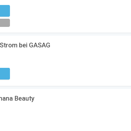
eren
& Strom bei GASAG
ndig
anana Beauty