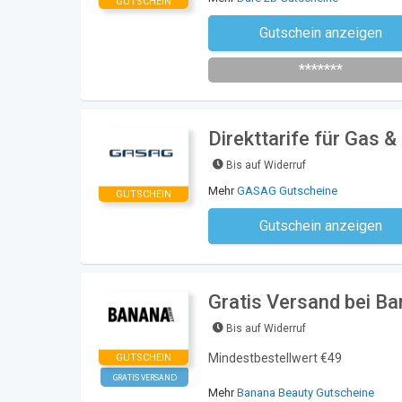
GUTSCHEIN
Gutschein anzeigen
Newsletter des Shops abonni
*******
Direkttarife für Gas 
Bis auf Widerruf
Mehr
GASAG Gutscheine
GUTSCHEIN
Gutschein anzeigen
Kein Code notwe
Gratis Versand bei B
Bis auf Widerruf
Mindestbestellwert €49
GUTSCHEIN
GRATIS VERSAND
Mehr
Banana Beauty Gutscheine