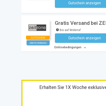
Gutschein anzeigen
Kein Code notwe
Gratis Versand bei Z
Bis auf Widerruf
Gutschein anzeigen
GUTSCHEIN
Kein Code notwe
GRATIS VERSAND
Einlösebedingungen
Erhalten Sie 1X Woche exklusive