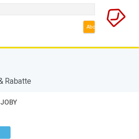
& Rabatte
i JOBY
ndig