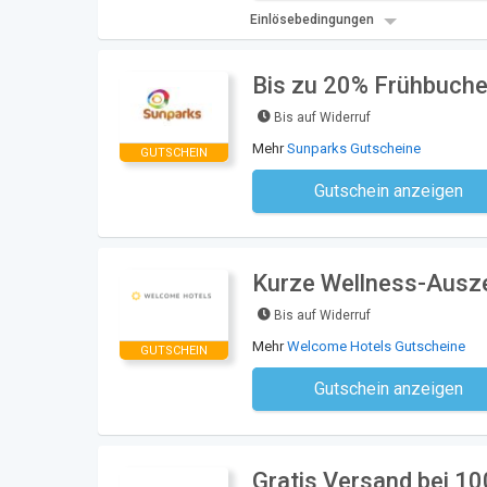
Einlösebedingungen
Bis zu 20% Frühbucher
Bis auf Widerruf
Mehr
Sunparks Gutscheine
GUTSCHEIN
Gutschein anzeigen
Kein Code notwe
Kurze Wellness-Ausze
Bis auf Widerruf
Mehr
Welcome Hotels Gutscheine
GUTSCHEIN
Gutschein anzeigen
Kein Code notwe
Gratis Versand bei 1