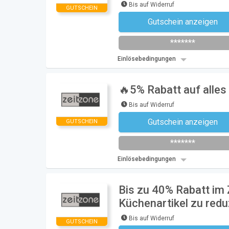
Bis auf Widerruf
GUTSCHEIN
Gutschein anzeigen
Newsletter des Shops abonni
*******
Einlösebedingungen
🔥5% Rabatt auf alles
Bis auf Widerruf
Gutschein anzeigen
GUTSCHEIN
N
*******
Einlösebedingungen
Bis zu 40% Rabatt im
Küchenartikel zu redu
Bis auf Widerruf
GUTSCHEIN