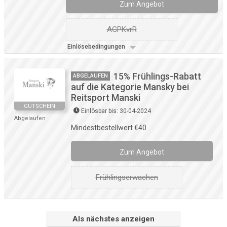
Zum Angebot
AGPKvrR
Einlösebedingungen
15% Frühlings-Rabatt
ABGELAUFEN
auf die Kategorie Mansky bei
Reitsport Manski
GUTSCHEIN
Einlösbar bis: 30-04-2024
Abgelaufen
Mindestbestellwert €40
Zum Angebot
Frühlingserwachen
Als nächstes anzeigen