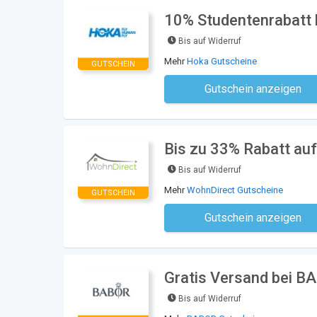
10% Studentenrabatt 
Bis auf Widerruf
Mehr
Hoka Gutscheine
GUTSCHEIN
Gutschein anzeigen
Kein Code notwe
Bis zu 33% Rabatt au
Bis auf Widerruf
Mehr
WohnDirect Gutscheine
GUTSCHEIN
Gutschein anzeigen
Kein Code notwe
Gratis Versand bei B
Bis auf Widerruf