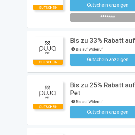
Gutschein anzeigen
Newsletter des Shops abonni
GUTSCHEIN
*******
Bis zu 33% Rabatt auf
Bis auf Widerruf
Gutschein anzeigen
Kein Code notwe
GUTSCHEIN
Bis zu 25% Rabatt au
Pet
Bis auf Widerruf
GUTSCHEIN
Gutschein anzeigen
Kein Code notwe