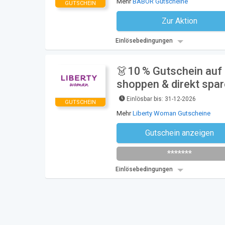
Mehr
BABOR Gutscheine
GUTSCHEIN
Zur Aktion
Kein Code notwe
Einlösebedingungen
👗10 % Gutschein auf
shoppen & direkt spar
Einlösbar bis: 31-12-2026
GUTSCHEIN
Mehr
Liberty Woman Gutscheine
Gutschein anzeigen
Liber
*******
Einlösebedingungen