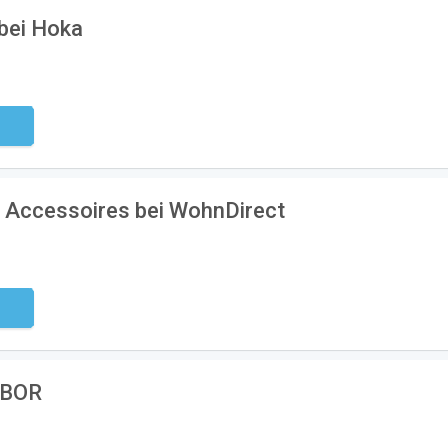
bei Hoka
ndig
f Accessoires bei WohnDirect
ndig
ABOR