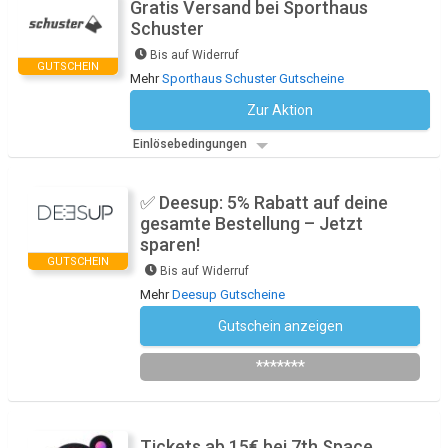
Gratis Versand bei Sporthaus
Schuster
Bis auf Widerruf
GUTSCHEIN
Mehr
Sporthaus Schuster Gutscheine
Zur Aktion
Kein Code notwendig
Einlösebedingungen
✅ Deesup: 5% Rabatt auf deine
gesamte Bestellung – Jetzt
sparen!
GUTSCHEIN
Bis auf Widerruf
Mehr
Deesup Gutscheine
Gutschein anzeigen
Newsletter abonnieren
*******
Tickets ab 15€ bei 7th Space