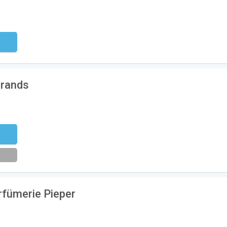
ndig
brands
eren
rfümerie Pieper