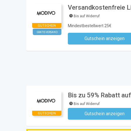
Versandkostenfreie L
Bis auf Widerruf
Mindestbestellwert 25€
GUTSCHEIN
GRATIS VERSAND
Gutschein anzeigen
Kein Code notwe
Bis zu 59% Rabatt auf
Bis auf Widerruf
Gutschein anzeigen
GUTSCHEIN
Kein Code notwe