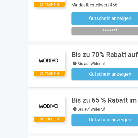
Mindestbestellwert 45€
GUTSCHEIN
Gutschein anzeigen
Newsletter des Shops abonni
*******
Bis zu 70% Rabatt auf
Bis auf Widerruf
Gutschein anzeigen
GUTSCHEIN
Kein Code notwe
Bis zu 65 % Rabatt im
Bis auf Widerruf
Gutschein anzeigen
GUTSCHEIN
Kein Code notwe