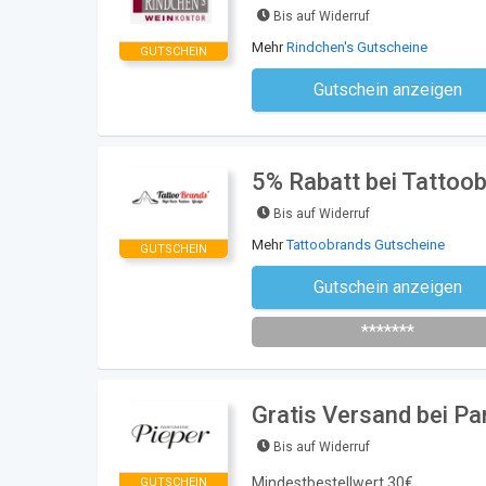
Bis auf Widerruf
Mehr
Rindchen's Gutscheine
GUTSCHEIN
Gutschein anzeigen
Kein Code notwe
5% Rabatt bei Tattoo
Bis auf Widerruf
Mehr
Tattoobrands Gutscheine
GUTSCHEIN
Gutschein anzeigen
Newsletter des Shops abonni
*******
Gratis Versand bei Pa
Bis auf Widerruf
Mindestbestellwert 30€
GUTSCHEIN