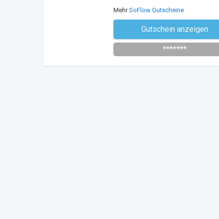
Mehr
SoFlow Gutscheine
Gutschein anzeigen
Newsletter des Shops abonni
*******