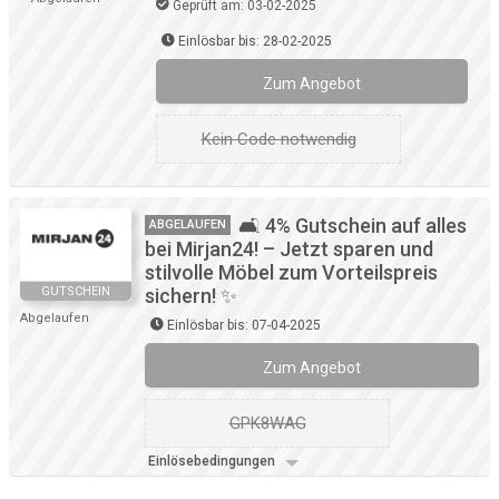
Geprüft am: 03-02-2025
Einlösbar bis: 28-02-2025
Zum Angebot
Kein Code notwendig
🛋️ 4% Gutschein auf alles
ABGELAUFEN
bei Mirjan24! – Jetzt sparen und
stilvolle Möbel zum Vorteilspreis
GUTSCHEIN
sichern! ✨
Abgelaufen
Einlösbar bis: 07-04-2025
Zum Angebot
GPK8WAG
Einlösebedingungen