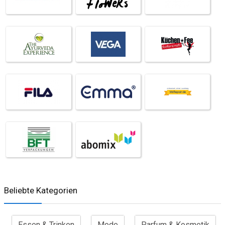
Beliebte Kategorien
Essen & Trinken
Mode
Parfum & Kosmetik