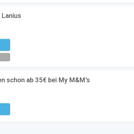
 Lanius
eren
en schon ab 35€ bei My M&M’s
ndig