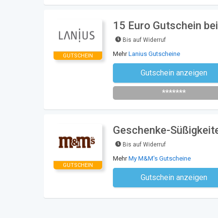
15 Euro Gutschein bei
Bis auf Widerruf
Mehr
Lanius Gutscheine
GUTSCHEIN
Gutschein anzeigen
Newsletter des Shops abonni
*******
Geschenke-Süßigkeit
Bis auf Widerruf
Mehr
My M&M's Gutscheine
GUTSCHEIN
Gutschein anzeigen
Kein Code notwe