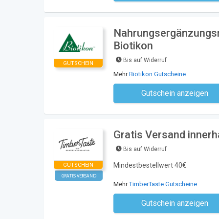
Nahrungsergänzungsmi
Biotikon
Bis auf Widerruf
GUTSCHEIN
Mehr
Biotikon Gutscheine
Gutschein anzeigen
Kein Code notwe
Gratis Versand inner
Bis auf Widerruf
Mindestbestellwert 40€
GUTSCHEIN
GRATIS VERSAND
Mehr
TimberTaste Gutscheine
Gutschein anzeigen
Kein Code notwe