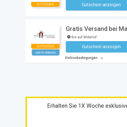
Gutschein anzeigen
GUTSCHEIN
Kein Code notwe
Gratis Versand bei M
Bis auf Widerruf
Gutschein anzeigen
GUTSCHEIN
Kein Code notwe
GRATIS VERSAND
Einlösebedingungen
Erhalten Sie 1X Woche exklusive