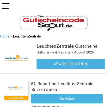
Home
»
LeuchtenZentrale
LeuchtenZentrale
Gutscheine
Gutscheine & Rabatte - August 2026
WEBSEITE ÖFFNEN
5% Rabatt bei LeuchtenZentrale
Bis auf Widerruf
GUTSCHEIN
Zur Aktion
Kein Code notwendig
Einlösebedingungen