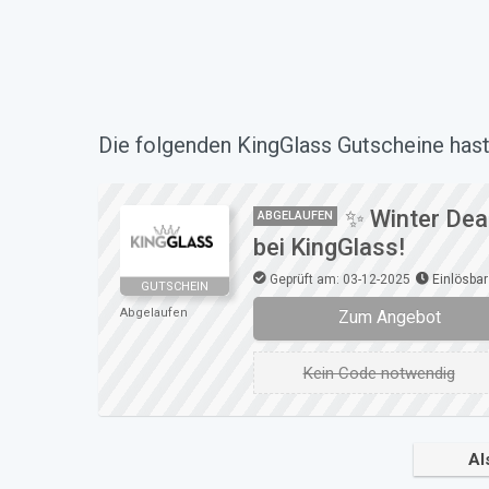
Die folgenden KingGlass Gutscheine hast
✨ Winter Dea
ABGELAUFEN
bei KingGlass!
Geprüft am: 03-12-2025
Einlösbar
GUTSCHEIN
Abgelaufen
Zum Angebot
Kein Code notwendig
Al