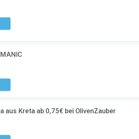
ndig
HUMANIC
ndig
ra aus Kreta ab 0,75€ bei OlivenZauber