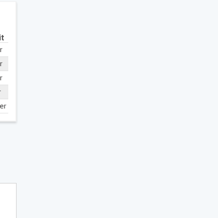
it
r
r
r
r
er