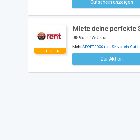
Gutschein anzeigen
Kein Code notwe
Miete deine perfekte 
Bis auf Widerruf
Mehr
SPORT2000 rent Skiverleih Guts
GUTSCHEIN
Zur Aktion
Kein Code notwe