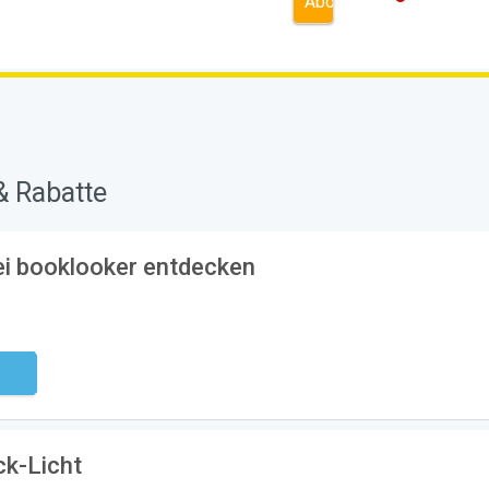
& Rabatte
ei booklooker entdecken
ndig
ck-Licht