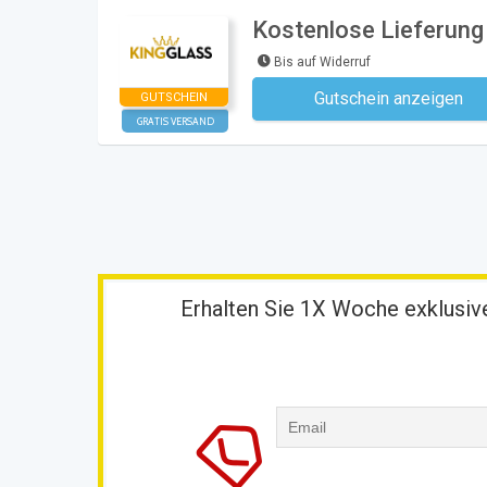
Kostenlose Lieferung 
Bis auf Widerruf
Gutschein anzeigen
GUTSCHEIN
Kein Code notwe
GRATIS VERSAND
Erhalten Sie 1X Woche exklusive