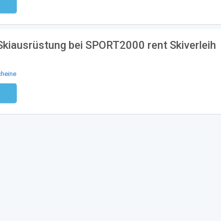
ndig
Skiausrüstung bei SPORT2000 rent Skiverleih
cheine
ndig