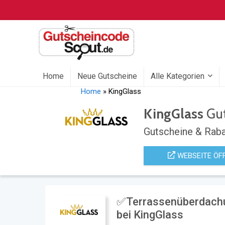
Home
Neue Gutscheine
Alle Kategorien
Home
»
KingGlass
KingGlass
Gut
Gutscheine & Raba
WEBSEITE ÖF
✅Terrassenüberdachun
bei KingGlass