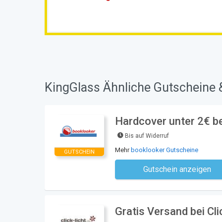
KingGlass Ähnliche Gutscheine 
Hardcover unter 2€ b
Bis auf Widerruf
Mehr
booklooker Gutscheine
GUTSCHEIN
Gutschein anzeigen
Kein Code notwe
Gratis Versand bei Cli