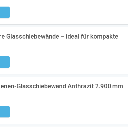
ndig
ere Glasschiebewände – ideal für kompakte
ndig
ienen-Glasschiebewand Anthrazit 2.900 mm
ndig