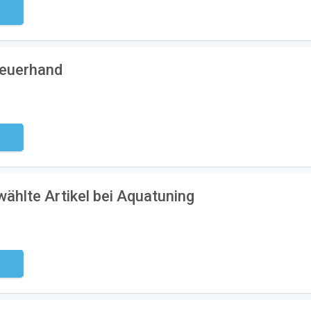
ndig
Feuerhand
ndig
ählte Artikel bei Aquatuning
ndig