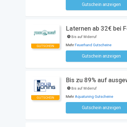
Gutschein anzeigen
Kein Code notwe
Laternen ab 32€ bei 
Bis auf Widerruf
Mehr
Feuerhand Gutscheine
GUTSCHEIN
Gutschein anzeigen
Kein Code notwe
Bis zu 89% auf ausgew
Bis auf Widerruf
Mehr
Aquatuning Gutscheine
GUTSCHEIN
Gutschein anzeigen
Kein Code notwe