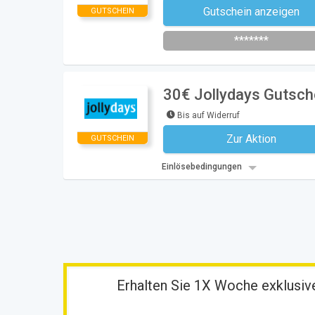
Gutschein anzeigen
GUTSCHEIN
Newsletter des Shops abonni
*******
30€ Jollydays Gutsch
Bis auf Widerruf
Zur Aktion
GUTSCHEIN
Kein Code notwe
Einlösebedingungen
Erhalten Sie 1X Woche exklusive