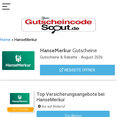
Home
»
HanseMerkur
HanseMerkur
Gutscheine
Gutscheine & Rabatte - August 2026
WEBSEITE ÖFFNEN
Top Versicherungsangebote bei
HanseMerkur
Bis auf Widerruf
GUTSCHEIN
Zur Aktion
Kein Code notwendig