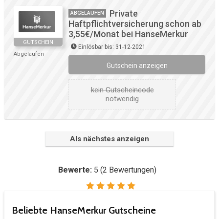
Private
ABGELAUFEN
Haftpflichtversicherung schon ab
3,55€/Monat bei HanseMerkur
GUTSCHEIN
Einlösbar bis: 31-12-2021
Abgelaufen
Gutschein anzeigen
kein Gutscheincode
notwendig
Als nächstes anzeigen
Bewerte:
5
(
2
Bewertungen)
Beliebte HanseMerkur Gutscheine