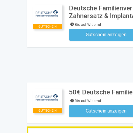
Deutsche Familienver
Zahnersatz & Implanta
Bis auf Widerruf
GUTSCHEIN
Gutschein anzeigen
Kein Code notwe
50€ Deutsche Familie
Bis auf Widerruf
Gutschein anzeigen
GUTSCHEIN
Kein Code notwe