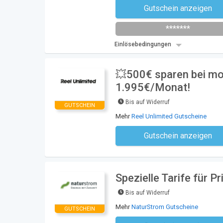
Gutschein anzeigen
Newsletter des Shops abonni
*******
Einlösebedingungen
💥500€ sparen bei mon
1.995€/Monat!
Bis auf Widerruf
GUTSCHEIN
Mehr
Reel Unlimited Gutscheine
Gutschein anzeigen
Kein Code notwe
Spezielle Tarife für 
Bis auf Widerruf
Mehr
NaturStrom Gutscheine
GUTSCHEIN