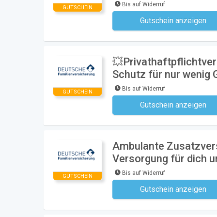
Bis auf Widerruf
GUTSCHEIN
Gutschein anzeigen
Kein Code notwe
💥Privathaftpflichtv
Schutz für nur wenig 
Bis auf Widerruf
GUTSCHEIN
Gutschein anzeigen
Kein Code notwe
Ambulante Zusatzvers
Versorgung für dich u
Bis auf Widerruf
GUTSCHEIN
Gutschein anzeigen
Kein Code notwe