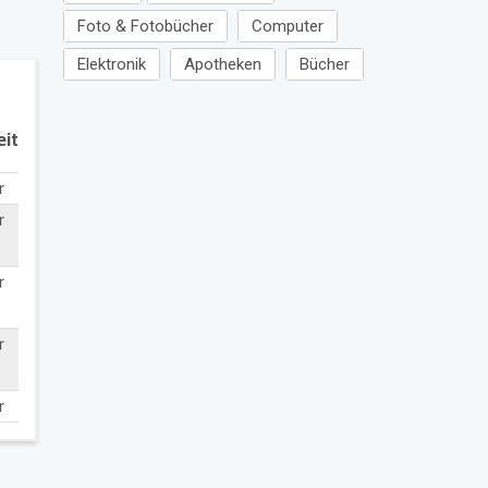
Foto & Fotobücher
Computer
Elektronik
Apotheken
Bücher
eit
r
r
r
r
r