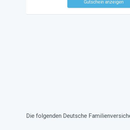
Gutschein anzeigen
Kein Code notwe
Die folgenden Deutsche Familienversiche