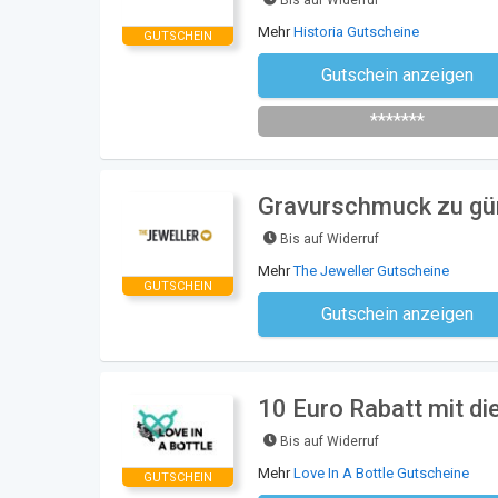
Mehr
Historia Gutscheine
GUTSCHEIN
Gutschein anzeigen
HX5
*******
Gravurschmuck zu gün
Bis auf Widerruf
Mehr
The Jeweller Gutscheine
GUTSCHEIN
Gutschein anzeigen
Kein Code notwe
10 Euro Rabatt mit d
Bis auf Widerruf
Mehr
Love In A Bottle Gutscheine
GUTSCHEIN