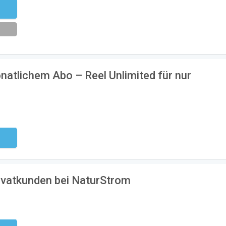
eren
atlichem Abo – Reel Unlimited für nur
ndig
Privatkunden bei NaturStrom