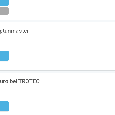
eren
eptunmaster
ndig
Euro bei TROTEC
ndig