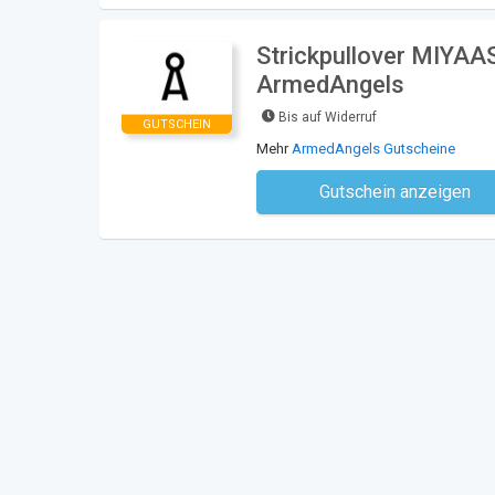
Strickpullover MIYAA
ArmedAngels
Bis auf Widerruf
GUTSCHEIN
Mehr
ArmedAngels Gutscheine
Gutschein anzeigen
Kein Code notwe