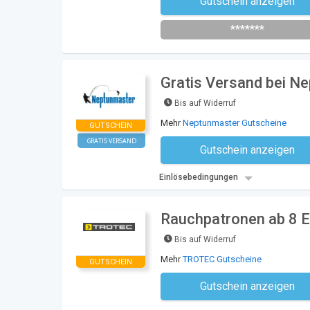
Gutschein anzeigen
Newsletter des Shops abonni
*******
Gratis Versand bei N
Bis auf Widerruf
Mehr
Neptunmaster Gutscheine
GUTSCHEIN
GRATIS VERSAND
Gutschein anzeigen
Kein Code notwe
Einlösebedingungen
Rauchpatronen ab 8 
Bis auf Widerruf
Mehr
TROTEC Gutscheine
GUTSCHEIN
Gutschein anzeigen
Kein Code notwe