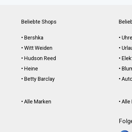
Beliebte Shops
Belie
•
Bershka
•
Uhr
•
Witt Weiden
•
Urla
•
Hudson Reed
•
Elek
•
Heine
•
Blu
•
Betty Barclay
•
Auto
•
Alle Marken
•
Alle
Folg