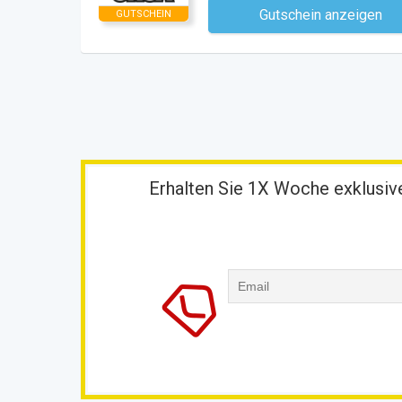
Gutschein anzeigen
GUTSCHEIN
Kein Code notwe
Erhalten Sie 1X Woche exklusive