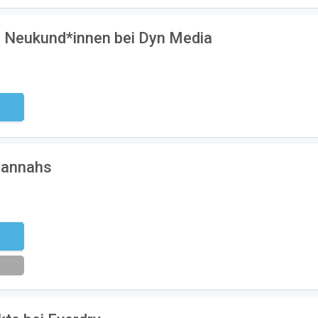
ür Neukund*innen bei Dyn Media
ndig
Mannahs
eren