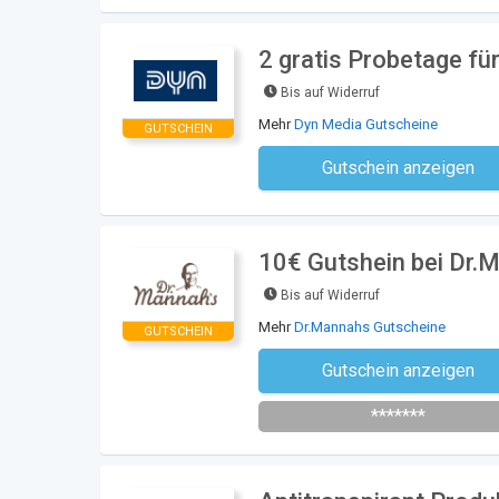
2 gratis Probetage f
Bis auf Widerruf
Mehr
Dyn Media Gutscheine
GUTSCHEIN
Gutschein anzeigen
Kein Code notwe
10€ Gutshein bei Dr.
Bis auf Widerruf
Mehr
Dr.Mannahs Gutscheine
GUTSCHEIN
Gutschein anzeigen
Newsletter des Shops abonni
*******