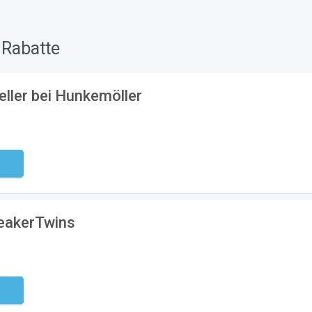
 Rabatte
ller bei Hunkemöller
ndig
neakerTwins
ndig