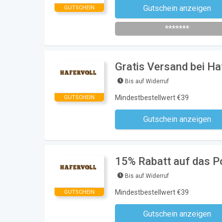
Gutschein anzeigen
GUTSCHEIN
Newsletter des Shops abonni
*******
Gratis Versand bei Ha
Bis auf Widerruf
Mindestbestellwert €39
GUTSCHEIN
Gutschein anzeigen
Kein Code notwe
15% Rabatt auf das Po
Bis auf Widerruf
Mindestbestellwert €39
GUTSCHEIN
Gutschein anzeigen
Kein Code notwe