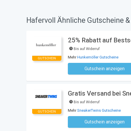
Hafervoll Ähnliche Gutscheine &
25% Rabatt auf Bestse
Bis auf Widerruf
Mehr
Hunkemöller Gutscheine
GUTSCHEIN
Gutschein anzeigen
Kein Code notwe
Gratis Versand bei S
Bis auf Widerruf
Mehr
SneakerTwins Gutscheine
GUTSCHEIN
Gutschein anzeigen
Kein Code notwe