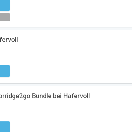
eren
fervoll
ndig
rridge2go Bundle bei Hafervoll
ndig